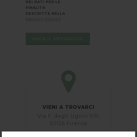
DEI DATI PER LE
FINALITÀ
DESCRITTE NELLA
PRIVACY POLICY
INVIA IL MESSAGGIO
VIENI A TROVARCI
Via F. degli Ugoni 9/R,
50126 Firenze