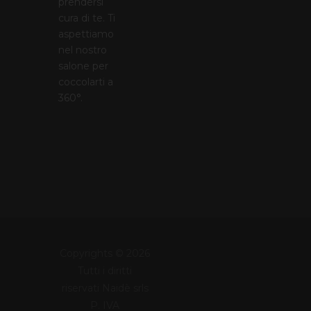
prendersi
cura di te. Ti
aspettiamo
nel nostro
salone per
coccolarti a
360°.
Copyrights © 2026
Tutti i diritti
riservati Naidè srls
P. IVA