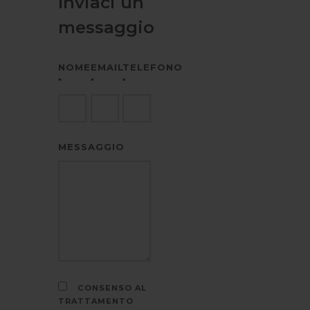
Inviaci un
messaggio
NOME
EMAIL
TELEFONO
*
*
*
MESSAGGIO
CONSENSO AL
TRATTAMENTO