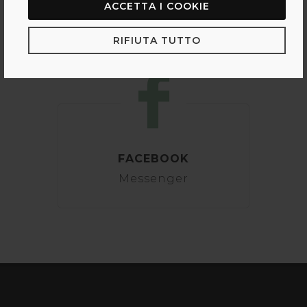
ACCETTA I COOKIE
370 3790680
RIFIUTA TUTTO
FACEBOOK
Messenger