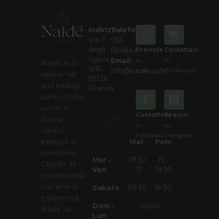
Indirizzo:
Telefono:
U
Via F.
055-
degli
684842
Prenota
Contattaci
U
Ugoni
Email:
su
su
Naidé è un
9/R
info@naide.style
Uala
WhatsApp
salone hair
50126
and beauty:
Firenze
parrucchiere
uomo e
Contattaci
Seguici
donna,
su
su
centro
Facebook
Instagram
Mat
Pom
estetico e
benessere.
Mar -
09:30
15 -
Gestito da
Ven
- 13
19:30
professionisti
con anni di
Sabato
09:30 - 18:30
esperienza,
Dom -
chiuso
Naidé sa
Lun